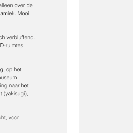
alleen over de 
ramiek. Mooi 
ch verbluffend. 
ED-ruimtes 
g, op het 
 museum 
ing naar het 
(yakisugi), 
ht, voor 