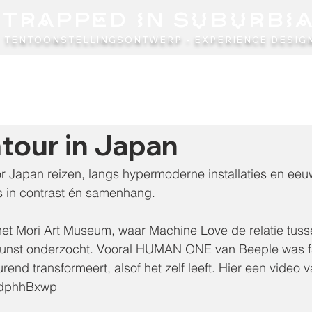
TRAPPED IN SUBURBI
TENTOONSTELLINGSONTWERP - EXPERIENCE DESIGN
our in Japan
 Japan reizen, langs hypermoderne installaties en ee
is in contrast én samenhang.
het Mori Art Museum, waar Machine Love de relatie tuss
unst onderzocht. Vooral HUMAN ONE van Beeple was fa
urend transformeert, alsof het zelf leeft. Hier een video v
n/dphhBxwp