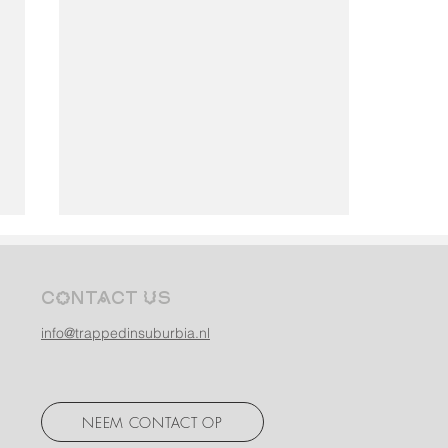
Contact us
info@trappedinsuburbia.nl
Museumtour in Utrecht
NEEM CONTACT OP