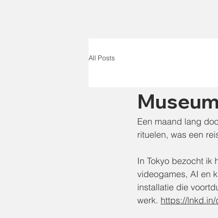
All Posts
Museumt
Een maand lang door
rituelen, was een re
In Tokyo bezocht ik 
videogames, AI en k
installatie die voortd
werk. 
https://lnkd.i