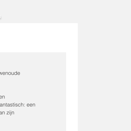
A
​
uwenoude 
en 
ntastisch: een 
an zijn 