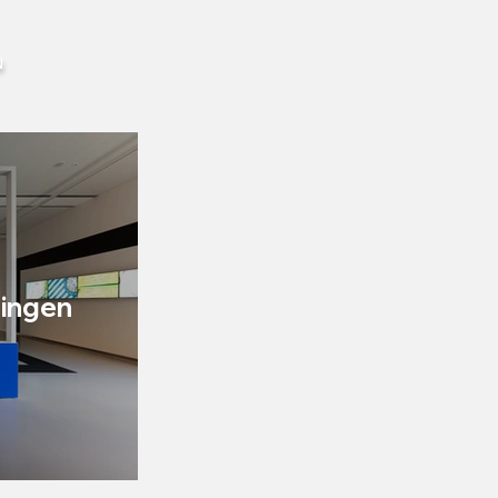
A
​
lingen