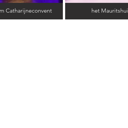
 Catharijneconvent
het Mauritshui