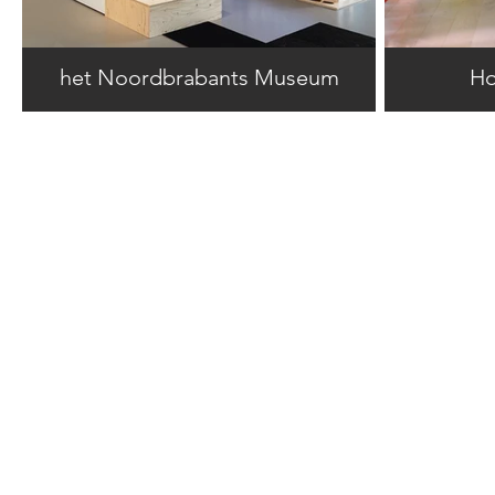
het Noordbrabants Museum
Ho